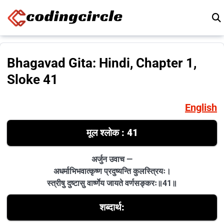
Skip to content
Bhagavad Gita: Hindi, Chapter 1,
Sloke 41
English
मूल श्लोक : 41
अर्जुन उवाच —
अधर्माभिभवात्कृष्ण प्रदुष्यन्ति कुलस्त्रियः।
स्त्रीषु दुष्टासु वार्ष्णेय जायते वर्णसङ्करः॥41॥
शब्दार्थ: