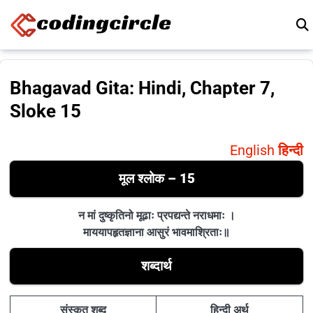
Skip to content
Bhagavad Gita: Hindi, Chapter 7,
Sloke 15
English
हिन्दी
मूल श्लोक – 15
न मां दुष्कृतिनो मूढाः प्रपद्यन्ते नराधमाः ।
माययापहृतज्ञाना आसुरं भावमाश्रिताः॥
शब्दार्थ
संस्कृत शब्द
हिन्दी अर्थ