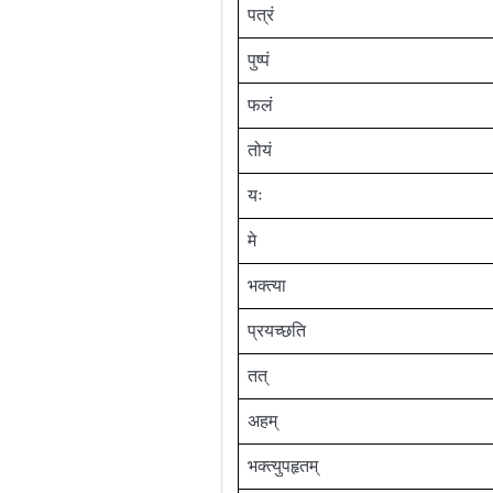
पत्रं
पुष्पं
फलं
तोयं
यः
मे
भक्त्या
प्रयच्छति
तत्
अहम्
भक्त्युपहृतम्