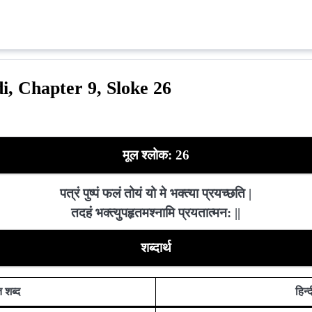
i, Chapter 9, Sloke 26
मूल श्लोक: 26
पत्रं पुष्पं फलं तोयं यो मे भक्त्या प्रयच्छति |
तदहं भक्त्युपहृतमश्नामि प्रयतात्मन: ||
शब्दार्थ
त शब्द
हिन्