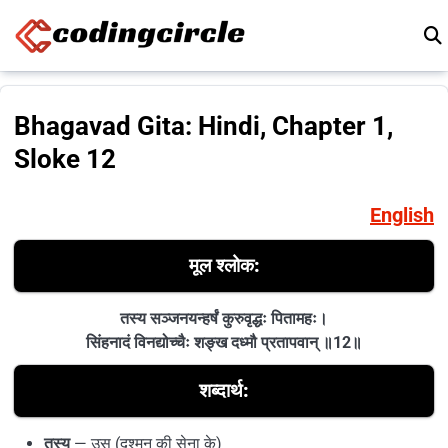
Skip to content
Bhagavad Gita: Hindi, Chapter 1,
Sloke 12
English
मूल श्लोक:
तस्य सञ्जनयन्हर्षं कुरुवृद्धः पितामहः।
सिंहनादं विनद्योच्चैः शङ्ख दध्मौ प्रतापवान् ॥12॥
शब्दार्थ:
तस्य
— उस (दुश्मन की सेना के)