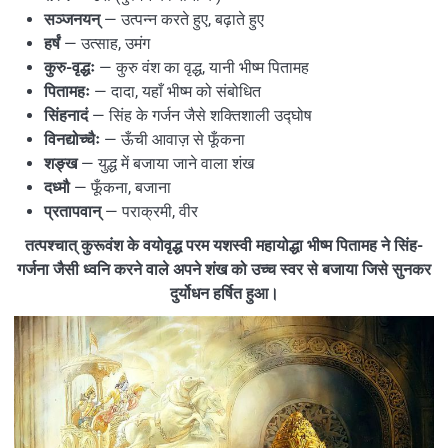
सञ्जनयन्
— उत्पन्न करते हुए, बढ़ाते हुए
हर्षं
— उत्साह, उमंग
कुरु-वृद्धः
— कुरु वंश का वृद्ध, यानी भीष्म पितामह
पितामहः
— दादा, यहाँ भीष्म को संबोधित
सिंहनादं
— सिंह के गर्जन जैसे शक्तिशाली उद्घोष
विनद्योच्चैः
— ऊँची आवाज़ से फूँकना
शङ्ख
— युद्ध में बजाया जाने वाला शंख
दध्मौ
— फूँकना, बजाना
प्रतापवान्
— पराक्रमी, वीर
तत्पश्चात् कुरूवंश के वयोवृद्ध परम यशस्वी महायोद्धा भीष्म पितामह ने सिंह-
गर्जना जैसी ध्वनि करने वाले अपने शंख को उच्च स्वर से बजाया जिसे सुनकर
दुर्योधन हर्षित हुआ।