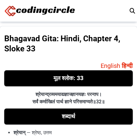
Skip to content
Bhagavad Gita: Hindi, Chapter 4,
Sloke 33
English
हिन्दी
मूल श्लोक
: 33
श्रेयान्द्रव्यमयाद्यज्ञाज्ज्ञानयज्ञः परन्तप।
सर्वं कर्माखिलं पार्थ ज्ञाने परिसमाप्यते॥32॥
शब्दार्थ
श्रेयान्
— श्रेष्ठ, उत्तम