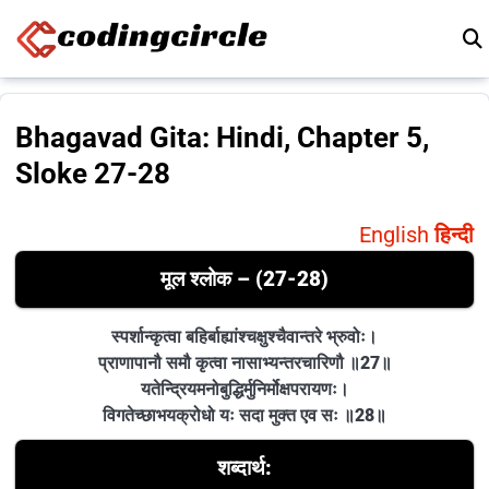
Skip to content
Bhagavad Gita: Hindi, Chapter 5,
Sloke 27-28
English
हिन्दी
मूल श्लोक – (27-28)
स्पर्शान्कृत्वा बहिर्बाह्यांश्चक्षुश्चैवान्तरे भ्रुवोः।
प्राणापानौ समौ कृत्वा नासाभ्यन्तरचारिणौ ॥27॥
यतेन्द्रियमनोबुद्धिर्मुनिर्मोक्षपरायणः।
विगतेच्छाभयक्रोधो यः सदा मुक्त एव सः ॥28॥
शब्दार्थ: