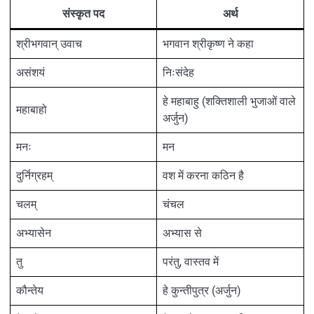
संस्कृत पद
अर्थ
श्रीभगवान् उवाच
भगवान श्रीकृष्ण ने कहा
असंशयं
निःसंदेह
हे महाबाहु (शक्तिशाली भुजाओं वाले
महाबाहो
अर्जुन)
मनः
मन
दुर्निग्रहम्
वश में करना कठिन है
चलम्
चंचल
अभ्यासेन
अभ्यास से
तु
परंतु, वास्तव में
कौन्तेय
हे कुन्तीपुत्र (अर्जुन)