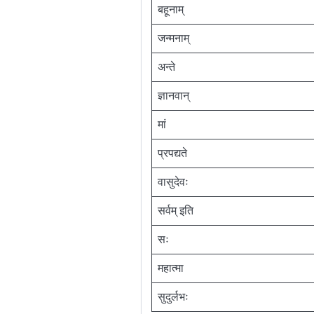
बहूनाम्
जन्मनाम्
अन्ते
ज्ञानवान्
मां
प्रपद्यते
वासुदेवः
सर्वम् इति
सः
महात्मा
सुदुर्लभः