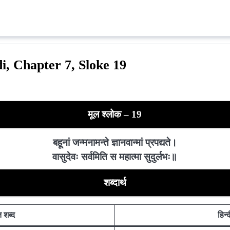
i, Chapter 7, Sloke 19
मूल श्लोक – 19
बहूनां जन्मनामन्ते ज्ञानवान्मां प्रपद्यते।
वासुदेवः सर्वमिति स महात्मा सुदुर्लभः॥
शब्दार्थ
त शब्द
हिन्