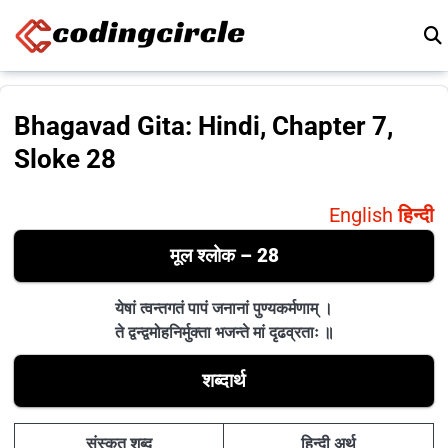
Skip to content
Bhagavad Gita: Hindi, Chapter 7,
Sloke 28
English
हिन्दी
मूल श्लोक – 28
येषां त्वन्तगतं पापं जनानां पुण्यकर्मणाम् ।
ते द्वन्द्वमोहनिर्मुक्ता भजन्ते मां दृढव्रताः ॥
शब्दार्थ
संस्कृत शब्द
हिन्दी अर्थ