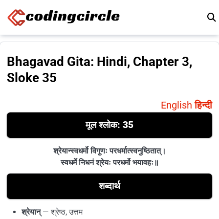
Skip to content
Bhagavad Gita: Hindi, Chapter 3,
Sloke 35
English
हिन्दी
मूल श्लोक: 35
श्रेयान्स्वधर्मो विगुणः परधर्मात्स्वनुष्ठितात्।
स्वधर्मे निधनं श्रेयः परधर्मो भयावहः॥
शब्दार्थ
श्रेयान्
— श्रेष्ठ, उत्तम