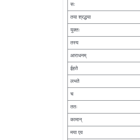
सः
तया श्रद्धया
युक्तः
तस्य
आराधनम्
ईहते
लभते
च
ततः
कामान्
मया एव