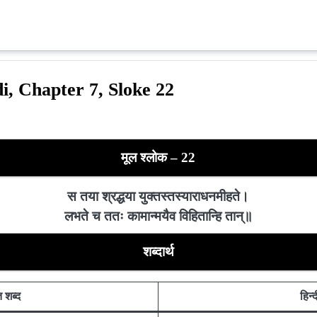
i, Chapter 7, Sloke 22
मूल श्लोक – 22
स तया श्रद्धया युक्तस्तस्याराधनमीहते।
लभते च ततः कामान्मयैव विहितान्हि तान्॥
शब्दार्थ
त शब्द
हिन्